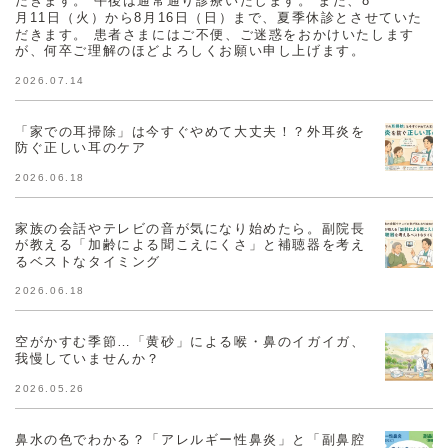
だきます。 午後は通常通り診療いたします。 また、8
月11日（火）から8月16日（日）まで、夏季休診とさせていた
だきます。 患者さまにはご不便、ご迷惑をおかけいたします
が、何卒ご理解のほどよろしくお願い申し上げます。
2026.07.14
「家での耳掃除」は今すぐやめて大丈夫！？外耳炎を
防ぐ正しい耳のケア
2026.06.18
家族の会話やテレビの音が気になり始めたら。副院長
が教える「加齢による聞こえにくさ」と補聴器を考え
るベストなタイミング
2026.06.18
空がかすむ季節…「黄砂」による喉・鼻のイガイガ、
我慢していませんか？
2026.05.26
鼻水の色でわかる？「アレルギー性鼻炎」と「副鼻腔