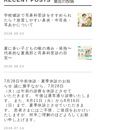
RECENT POSTS
最近の投稿
学校健診で耳鼻科受診をすすめられ
たら？放置しやすい鼻炎・中耳炎・
耳あかについて
2026.08.03
夏に多い子どもの喉の痛み・発熱〜
代表的な夏風邪と耳鼻科受診の目
安〜
2026.08.03
7月28日午前休診・夏季休診のお知
らせ 誠に勝手ながら、7月28日
（火）は午前の診療を休診とさせて
いただきます。 午後は通常通り診療いたしま
す。 また、8月11日（火）から8月16日
（日）まで、夏季休診とさせていただきま
す。 患者さまにはご不便、ご迷惑をおかけい
たしますが、何卒ご理解のほどよろしくお願
い申し上げます。
2026.07.14