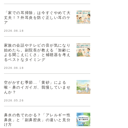
「家での耳掃除」は今すぐやめて大
丈夫！？外耳炎を防ぐ正しい耳のケ
ア
2026.06.18
家族の会話やテレビの音が気になり
始めたら。副院長が教える「加齢に
よる聞こえにくさ」と補聴器を考え
るベストなタイミング
2026.06.18
空がかすむ季節…「黄砂」による
喉・鼻のイガイガ、我慢していませ
んか？
2026.05.26
鼻水の色でわかる？「アレルギー性
鼻炎」と「副鼻腔炎」の違いと見分
け方