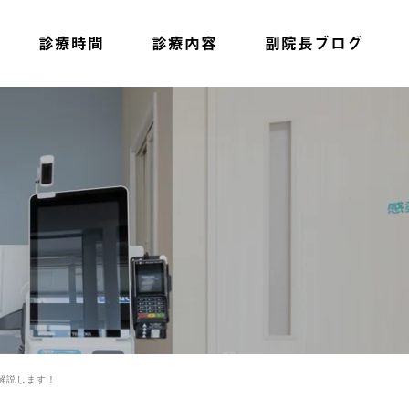
診療時間
診療内容
副院長ブログ
耳の症状
鼻の症状
喉の症状
睡眠時無呼吸
症候群
解説します！