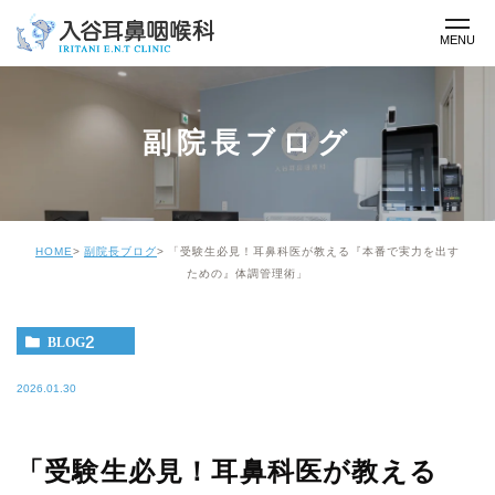
副院長ブログ
HOME
副院長ブログ
「受験生必見！耳鼻科医が教える『本番で実力を出す
ための』体調管理術」
BLOG2
2026.01.30
「受験生必見！耳鼻科医が教える